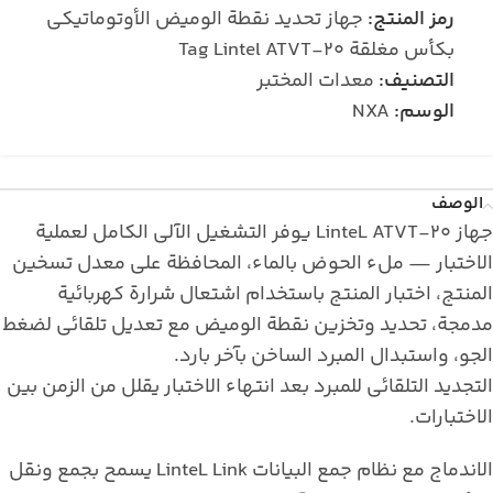
رمز المنتج:
جهاز تحديد نقطة الوميض الأوتوماتيكي
بكأس مغلقة Tag Lintel ATVT-20
التصنيف:
معدات المختبر
الوسم:
NXA
الوصف
جهاز LinteL ATVT-20 يوفر التشغيل الآلي الكامل لعملية
الاختبار — ملء الحوض بالماء، المحافظة على معدل تسخين
المنتج، اختبار المنتج باستخدام اشتعال شرارة كهربائية
مدمجة، تحديد وتخزين نقطة الوميض مع تعديل تلقائي لضغط
الجو، واستبدال المبرد الساخن بآخر بارد.
التجديد التلقائي للمبرد بعد انتهاء الاختبار يقلل من الزمن بين
الاختبارات.
الاندماج مع نظام جمع البيانات LinteL Link يسمح بجمع ونقل