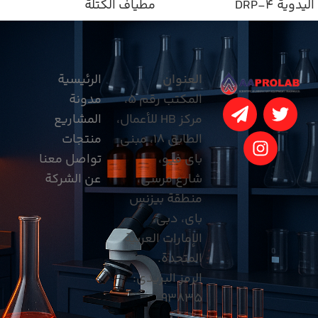
اليدوية DRP-4
مطياف الكتلة
العنوان
الرئيسية
المكتب رقم 5،
مدونة
مركز HB للأعمال،
المشاريع
الطابق 18، مبنى
منتجات
باي فيو،
تواصل معنا
شارع مرسى،
عن الشركة
منطقة بيزنس
باي، دبي،
الإمارات العربية
المتحدة.
الرمز البريدي:
93835