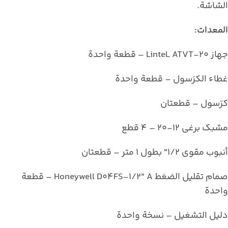
الشاشة.
المعدات:
جهاز LinteL ATVT-20 – قطعة واحدة
غطاء الكرَسول – قطعة واحدة
كرَسول – قطعتان
مشبك برغي 12-20 – 4 قطع
أنبوب مقوى 1/2″ بطول 1 متر – قطعتان
صمام تقليل الضغط Honeywell D04FS-1/2″ A – قطعة
واحدة
دليل التشغيل – نسخة واحدة