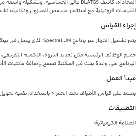
المحاذاة، كاشف DLATGS عالي الحساسية، وت
للقياسات الروتينية مع استثمار منخفض للمخزون وتكاليف تش
إجراء القياس
يتم تشغيل الجهاز عبر برنامج SpectraLUM الذي يعمل في بيئة ويندوز، ويوفر تحكمًا بسيطًا ويسمح حتى للعاملين غير المختصين بإتقان تشغيل الجهاز بسهولة.
البرنامج على وحدة بحث في المكتبة تسمح بإضافة مكتبات الأ
مبدأ العمل
يعتمد على قياس الأطياف تحت الحمراء باستخدام تقنية تحويل 
التطبيقات
الصناعة الكيميائية: