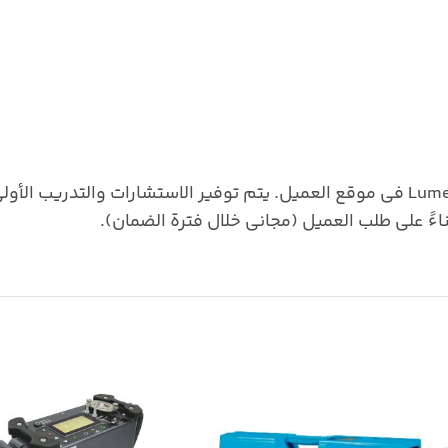
حسب طلب العميل، يقوم مهندسونا بتركيب وتشغيل أجهزة Lumex في موقع العميل. يتم توفير الاستشا
ناءً على طلب العميل (مجاني خلال فترة الضمان).