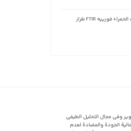
جهاز مطياف الأشعة تحت الحمراء فورييه FTIR طراز
ا الواسعة في البحث والتطوير وفي مجال التحليل الطيفي
 عالية الجودة والمضادة لعدم