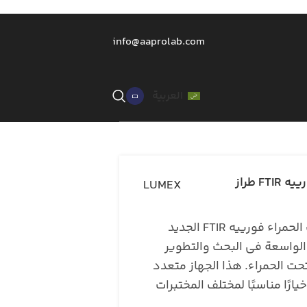
info@aaprolab.com
العربية
جهاز مطياف الأشعة تحت الحمراء فورييه FTIR طراز
LUMEX
تم تصميم جهاز مطياف الأشعة تحت الحمراء فورييه FTIR الجديد
إلى خبرتنا الواسعة في البحث والتطوير
حت الحمراء. هذا الجهاز متعدد
ًا مناسبًا لمختلف المختبرات