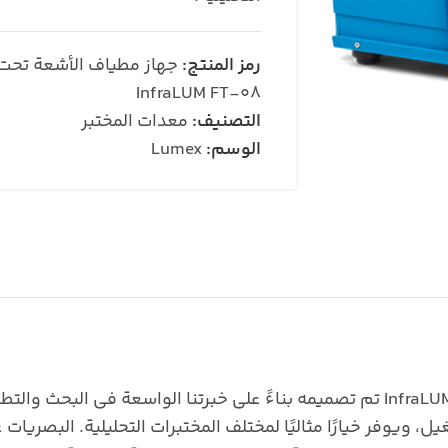
رمز المنتج:
InfraLUM FT-08
التصنيف:
معدات المختبر
الوسم:
Lumex
جهاز مطياف الأشعة تحت الحمراء فورييه FTIR الجديد InfraLUM FT-08 تم تصميمه بناءً على خبرتن
 ويوفر خيارًا مثاليًا لمختلف المختبرات التحليلية. البصريات