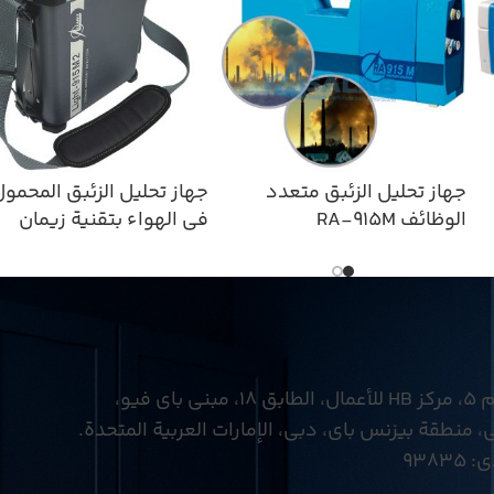
جهاز تحليل الزئبق متعدد
جهاز تحليل الزئبق المحمو
الوظائف RA-915M
في الهواء بتقنية زيمان
Light-915M2
 باي فيو،
 منطقة بيزنس باي، دبي، الإمارات العربية المتحدة.
9383