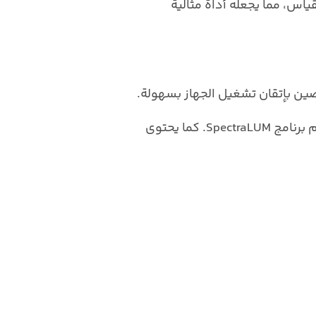
 القياس، مما يجعله أداة مثالية
جميع الوظائف الرئيسية مثل تحديد الذروة، التكميم التفريقي، إنشاء معايرات كمية، وغيرها يمكن تنفيذها بسهولة باستخدام برنامج SpectraLUM. كما يحتوي