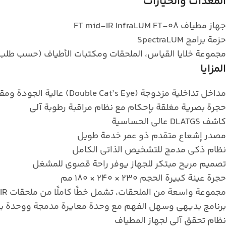
المعدات والخيارات
جهاز مطياف FT mid-IR InfraLUM FT-08
حزمة برامج SpectraLUM
مجموعة خلايا القياس، الملحقات ومكتبات الأطياف (حسب طلب
المزايا
مداخل تداخلية مزدوجة (Double Cat’s Eye) عالية الجودة ومقاومة لعدم المحاذاة (براءة اختراع)
حجرة بصرية مغلقة بإحكام مع نظام مراقبة رطوبة آلي
كاشف DLATGS عالي الحساسية
مصدر إشعاع متقدم ذو عمر خدمة طويل
نظام ذكي مدمج للتشخيص الذاتي الكامل
تصميم مريح مبتكر للجهاز يوفر راحة قصوى للمشغل
حجرة عينة كبيرة الحجم 230 × 240 × 180 مم
مجموعة واسعة من الملحقات، تشمل خطًا كاملًا من ملحقات FTIR المتوافقة من Specac و PIKE Technologies
برنامج بديهي وسهل الفهم مع وحدة معايرة مدمجة ووحدة ب
نظام تحقق آلي لجهاز المطياف