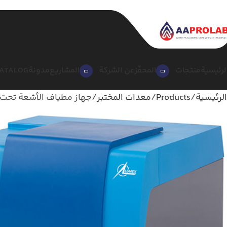
لرئيسية
منتجات
المحفّز
عن الشركة
المشاريع
مدونة
ATALOG
الرئيسية
Products
معدات المختبر
جهاز مطياف الأشعة تحت الحمراء فورييه R