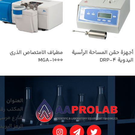
أجهزة حقن المساحة الرأسية
مطياف الامتصاص الذري
اليدوية DRP-4
MGA-1000
العنوان
المكتب رقم 5، مركز HB للأعمال، الطابق 18، مبنى
شارع مرسى،
الرمز البريدي: 5