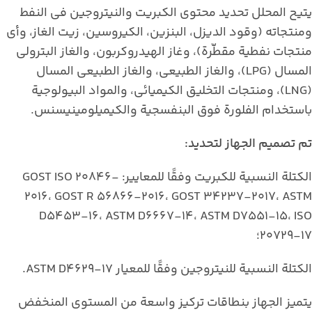
يتيح المحلل تحديد محتوى الكبريت والنيتروجين في النفط
ومنتجاته (وقود الديزل، البنزين، الكيروسين، زيت الغاز، وأي
منتجات نفطية مقطّرة)، وغاز الهيدروكربون، والغاز البترولي
المسال (LPG)، والغاز الطبيعي، والغاز الطبيعي المسال
(LNG)، ومنتجات التخليق الكيميائي، والمواد البيولوجية
باستخدام الفلورة فوق البنفسجية والكيميلومينيسنس.
تم تصميم الجهاز لتحديد:
الكتلة النسبية للكبريت وفقًا للمعايير: GOST ISO 20846-
2016، GOST R 56866-2016، GOST 34237-2017، ASTM
D5453-16، ASTM D6667-14، ASTM D7551-15، ISO
20729-17؛
الكتلة النسبية للنيتروجين وفقًا للمعيار ASTM D4629-17.
يتميز الجهاز بنطاقات تركيز واسعة من المستوى المنخفض