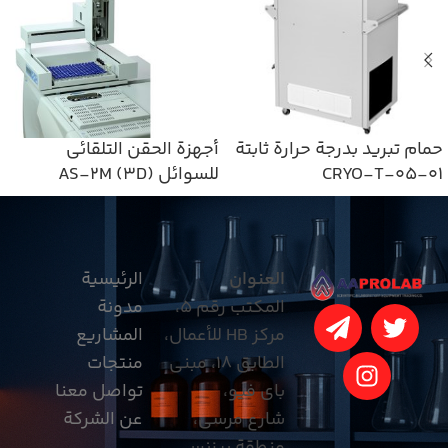
حمام تبريد بدرجة حرارة ثابتة
أجهزة الحقن التلقائي
CRYO-T-05-01
للسوائل AS-2M (3D)
العنوان
الرئيسية
المكتب رقم 5،
مدونة
مركز HB للأعمال،
المشاريع
الطابق 18، مبنى
منتجات
باي فيو،
تواصل معنا
شارع مرسى،
عن الشركة